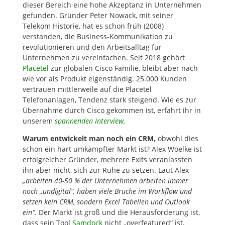
dieser Bereich eine hohe Akzeptanz in Unternehmen
gefunden. Gründer Peter Nowack, mit seiner
Telekom Historie, hat es schon früh (2008)
verstanden, die Business-Kommunikation zu
revolutionieren und den Arbeitsalltag für
Unternehmen zu vereinfachen. Seit 2018 gehört
Placetel
zur globalen Cisco Familie, bleibt aber nach
wie vor als Produkt eigenständig. 25.000 Kunden
vertrauen mittlerweile auf die Placetel
Telefonanlagen, Tendenz stark steigend. Wie es zur
Übernahme durch Cisco gekommen ist, erfahrt ihr in
unserem
spannenden Interview.
Warum entwickelt man noch ein CRM,
obwohl dies
schon ein hart umkämpfter Markt ist? Alex Woelke ist
erfolgreicher Gründer, mehrere Exits veranlassten
ihn aber nicht, sich zur Ruhe zu setzen. Laut Alex
„arbeiten 40-50 % der Unternehmen arbeiten immer
noch „undigital“, haben viele Brüche im Workflow und
setzen kein CRM, sondern Excel Tabellen und Outlook
ein“.
Der Markt ist groß und die Herausforderung ist,
dass sein Tool
Samdock
nicht „overfeatured“ ist,