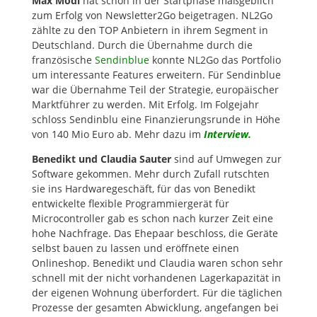
Max Modl
hat schon in der Startphase maßgeblich
zum Erfolg von Newsletter2Go beigetragen. NL2Go
zählte zu den TOP Anbietern in ihrem Segment in
Deutschland. Durch die Übernahme durch die
französische
Sendinblue
konnte NL2Go das Portfolio
um interessante Features erweitern. Für Sendinblue
war die Übernahme Teil der Strategie, europäischer
Marktführer zu werden. Mit Erfolg. Im Folgejahr
schloss Sendinblu eine Finanzierungsrunde in Höhe
von 140 Mio Euro ab. Mehr dazu im
Interview
.
Benedikt und Claudia Sauter
sind auf Umwegen zur
Software gekommen. Mehr durch Zufall rutschten
sie ins Hardwaregeschäft, für das von Benedikt
entwickelte flexible Programmiergerät für
Microcontroller gab es schon nach kurzer Zeit eine
hohe Nachfrage. Das Ehepaar beschloss, die Geräte
selbst bauen zu lassen und eröffnete einen
Onlineshop. Benedikt und Claudia waren schon sehr
schnell mit der nicht vorhandenen Lagerkapazität in
der eigenen Wohnung überfordert. Für die täglichen
Prozesse der gesamten Abwicklung, angefangen bei