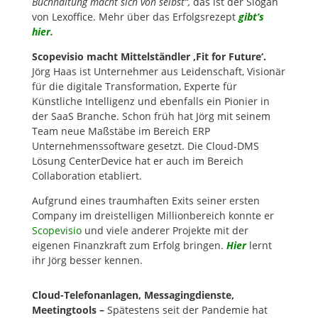
Buchhaltung macht sich von selbst“,
das ist der Slogan
von Lexoffice. Mehr über das Erfolgsrezept
gibt’s
hier.
Scopevisio macht Mittelständler ‚Fit for Future‘.
Jörg Haas ist Unternehmer aus Leidenschaft, Visionär
für die digitale Transformation, Experte für
Künstliche Intelligenz und ebenfalls ein Pionier in
der SaaS Branche. Schon früh hat Jörg mit seinem
Team neue Maßstäbe im Bereich ERP
Unternehmenssoftware gesetzt. Die Cloud-DMS
Lösung CenterDevice hat er auch im Bereich
Collaboration etabliert.
Aufgrund eines traumhaften Exits seiner ersten
Company im dreistelligen Millionbereich konnte er
Scopevisio
und viele anderer Projekte mit der
eigenen Finanzkraft zum Erfolg bringen.
Hier
lernt
ihr Jörg besser kennen.
Cloud-Telefonanlagen, Messagingdienste,
Meetingtools –
Spätestens seit der Pandemie hat