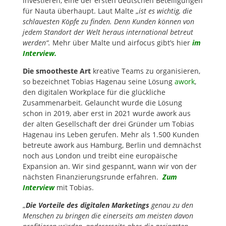
investieren, eine der ersten deutschen Beteiligungen
für Nauta überhaupt. Laut Malte „
ist es wichtig, die
schlauesten Köpfe zu finden.
Denn
Kunden
können von
jedem Standort der Welt heraus international betreut
werden“.
Mehr über Malte und airfocus gibt’s hier
i
m
Interview.
Die smootheste Art
kreative Teams zu organisieren,
so bezeichnet Tobias Hagenau seine Lösung
awork
,
den digitalen Workplace für die glückliche
Zusammenarbeit. Gelauncht wurde die Lösung
schon in 2019, aber erst in 2021 wurde awork aus
der alten Gesellschaft der drei Gründer um Tobias
Hagenau ins Leben gerufen. Mehr als 1.500 Kunden
betreute awork aus Hamburg, Berlin und demnächst
noch aus London und treibt eine europäische
Expansion an. Wir sind gespannt, wann wir von der
nächsten Finanzierungsrunde erfahren.
Zum
Interview
mit Tobias.
„
Die Vorteile des digitalen Marketings
genau zu den
Menschen zu bringen die einerseits am meisten davon