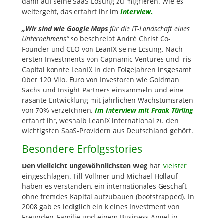
dann auf seine SaaS-Lösung zu migrieren. Wie es
weitergeht, das erfahrt ihr im
Interview
.
„Wir sind wie Google Maps
für die IT-Landschaft eines
Unternehmens“
so beschreibt André Christ Co-
Founder und CEO von LeanIX seine Lösung. Nach
ersten Investments von Capnamic Ventures und Iris
Capital konnte LeanIX in den Folgejahren insgesamt
über 120 Mio. Euro von Investoren wie Goldman
Sachs und Insight Partners einsammeln und eine
rasante Entwicklung mit jährlichen Wachstumsraten
von 70% verzeichnen.
Im Interview mit Frank Türling
erfahrt ihr, weshalb LeanIX international zu den
wichtigsten SaaS-Providern aus Deutschland gehört.
Besondere Erfolgsstories
Den vielleicht ungewöhnlichsten Weg
hat
Meister
eingeschlagen. Till Vollmer und Michael Hollauf
haben es verstanden, ein internationales Geschäft
ohne fremdes Kapital aufzubauen (bootstrapped). In
2008 gab es lediglich ein kleines Investment von
Freunden, Familie und einem Business Angel in