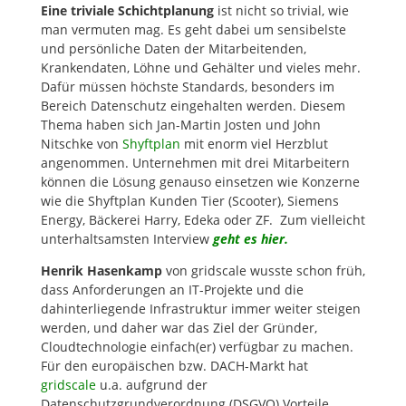
Eine triviale Schichtplanung
ist nicht so trivial, wie
man vermuten mag. Es geht dabei um sensibelste
und persönliche Daten der Mitarbeitenden,
Krankendaten, Löhne und Gehälter und vieles mehr.
Dafür müssen höchste Standards, besonders im
Bereich Datenschutz eingehalten werden. Diesem
Thema haben sich Jan-Martin Josten und John
Nitschke von
Shyftplan
mit enorm viel Herzblut
angenommen. Unternehmen mit drei Mitarbeitern
können die Lösung genauso einsetzen wie Konzerne
wie die Shyftplan Kunden Tier (Scooter), Siemens
Energy, Bäckerei Harry, Edeka oder ZF. Zum vielleicht
unterhaltsamsten Interview
geht es hier.
Henrik Hasenkamp
von gridscale wusste schon früh,
dass Anforderungen an IT-Projekte und die
dahinterliegende Infrastruktur immer weiter steigen
werden, und daher war das Ziel der Gründer,
Cloudtechnologie einfach(er) verfügbar zu machen.
Für den europäischen bzw. DACH-Markt hat
gridscale
u.a. aufgrund der
Datenschutzgrundverordnung (DSGVO) Vorteile